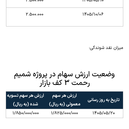
2.500.000
1405/05/10
2.500.000
1405/10/06
میزان نقد شوندگی:
وضعیت ارزش سهام در پروژه شمیم
رحمت 3 کف بازار
ارزش هر سهم
ارزش هر سهم تسویه
تاریخ به روز رسانی
معمولی (به ریال)
شده (به ریال)
1/850/000/000
1/825/000/000
1405/05/20