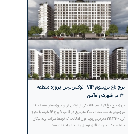
برج باغ تریتیوم VIP | لوکس‌ترین پروژه منطقه
۲۲ در شهرک راه‌آهن
پروژه برج باغ تریتیوم VIP یکی از لوکس ترین پروژه های منطقه 22
در زمینی به مساحت: 4000 مترمربع در قالب 9 برج 16 طبقه با متراژ
کل: 211.340 مترمربع زیربنا فول امکانات که توسط شرکت برند نیکان
سازه سدید با سرعت قابل توجهی در حال احداث است.