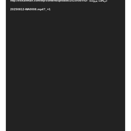
دریافت پرونده: http://eskanman.com/wp-content/uploads/2025/08/VID-
20250812-WA0008.mp4?_=1