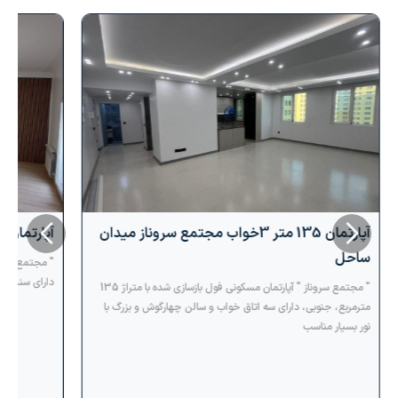
آپارتمان 135 متر 3خواب مجتمع سروناز میدان
آپارتمان 2 خواب سند تکبرگ نگین دریاچه
ساحل
دارای سند تک
" مجتمع سروناز " آپارتمان مسکونی فول بازسازی شده با متراژ 135
مترمربع، جنوبی، دارای سه اتاق خواب و سالن چهارگوش و بزرگ با
نور بسیار مناسب