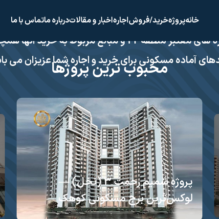
 جهان نما 22 با افتخار پذیرای شما مشتریان گرامی جهت هرگونه مشا
خانه
پروژه
خرید/فروش
اجاره
اخبار و مقالات
درباره ما
تماس با ما
اطلاع از وضعیت پروژه های معتبر منطقه 22 و مبالغ مربوط 
های آماده مسکونی برای خرید و اجاره شما عزیزان می با
محبوب ترین پروژها
پروژه شمیم رحمت ۳ (نخل) —
لوکس‌ترین برج مسکونی کوهک