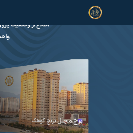
سایت
واحد
برج مجلل ترنج کوهک
برج باغ تریتیوم VIP | لوکس‌ترین پروژه