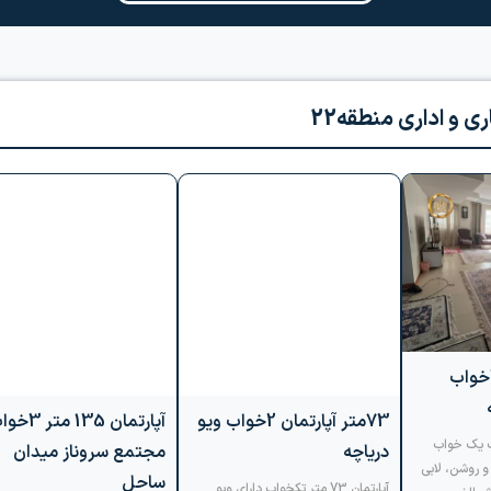
و اداری منطقه22
آپارتمان 135 متر
73متر آپارتمان 2خواب ویو
116متر آپارتمان 2خواب
مجتمع سروناز میدان
دریاچه
ساحل
آپارتمان 73 متر تکخواب دارای ویو
دریاچه و سالن بسیار بزرگ و دارای
آپارتمان 2خواب یک خواب
" مجتمع سروناز " آپارتمان مسکو
چشم انداز در بهترین لوکیشن منطقه
و روشن، لابی
فول بازسازی 
22 شمالشرق دریاچه