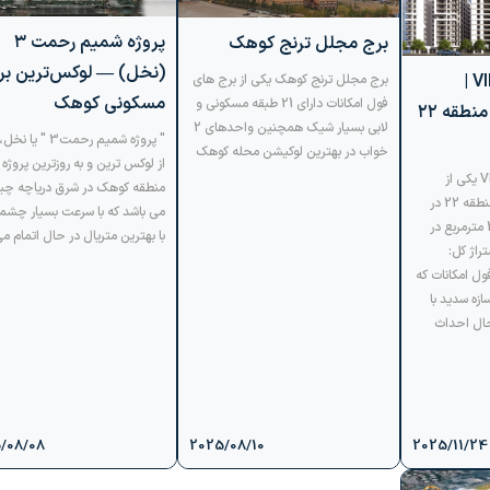
پروژه شمیم رحمت ۳
برج مجلل ترنج کوهک
(نخل) — لوکس‌ترین بر
برج باغ تریتیوم VIP |
برج مجلل ترنج کوهک یکی از برج های
مسکونی کوهک
فول امکانات دارای 21 طبقه مسکونی و
لوکس‌ترین پروژه منطقه ۲۲
لابی بسیار شیک همچنین واحدهای 2
" پروژه شمیم رحمت3 " ی
خواب در بهترین لوکیشن محله کوهک
از لوکس ترین و به روزترین پروژه
پروژه برج باغ تریتیوم VIP یکی از
منطقه کوهک در شرق دریاچه چی
لوکس ترین پروژه های منطقه 22 در
می باشد که با سرعت بسیار چشم
زمینی به مساحت: 4000 مترمربع در
با بهترین متریال در حال اتمام م
ه با متراژ کل:
بنا فول امکانات که
زه سدید با
ال احداث
/08/08
2025/08/10
2025/11/24