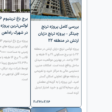
بررسی کامل پروژه ترنج
در شهرک راه‌آهن
چیتگر – پروژه ترنج دژبان
ارتش در منطقه 22
پروژه لوکس ترنج دژبان ارتش در منطقه
22 با دو برج مسکونی 21 و 11 طبقه و
قالب 9 برج 16 طبق
272 واحد، در بهترین موقعیت میدان
211.340 مترمربع زیر
ساحل واقع شده است. امکانات مدرن،
توسط شرکت برند نیکان سا
دسترسی عالی به مراکز خرید و تفریحی
سرعت قابل توجهی در ح
و سابقه موفق تعاونی اسکان گستر
است.
امید، این پروژه را به گزینه‌ای مطمئن
برای سرمایه‌گذاری و خرید امتیاز تبدیل
کرده است.
2026/02/16