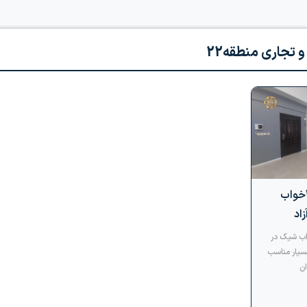
 تجاری منطقه22
80 متر آپارتمان 2خواب
اد
دو خواب شیک در
سیار مناسب
ان