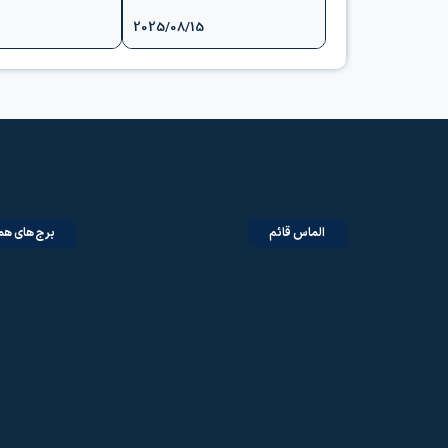
2025/08/15
الماس قائم
برج های همت ۲ چ