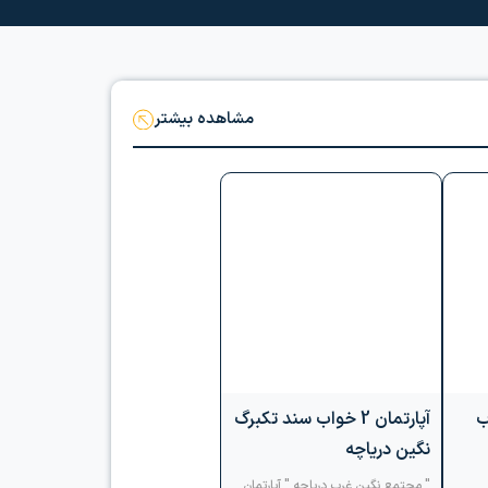
مشاهده بیشتر
 3خواب
آپارتمان 2 خواب سند تکبرگ
نی
نگین دریاچه
شده با متراژ 135 مترمربع،
" مجتمع نگین غرب دریاچه " آپارتمان