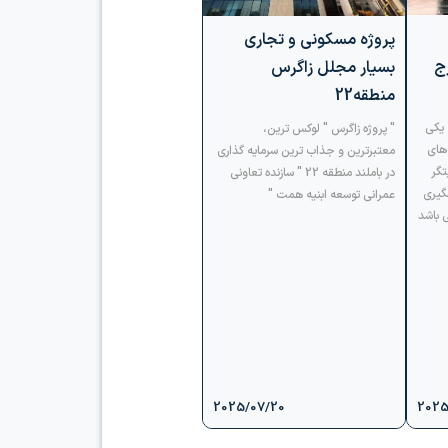
پروژه مسکونی و تجاری
ج
بسیار مجلل زاگرس
منطقه22
ا نخل، یکی
" پروژه زاگرس " لوکس ترین،
 های
معتبرترین و جذاب ترین سرمایه گذاری
تگر
در باملند منطقه 22 " سازنده تعاونی
گیری
عمرانی توسعه ابنیه همت "
ی باشد
2025/07/20
2025