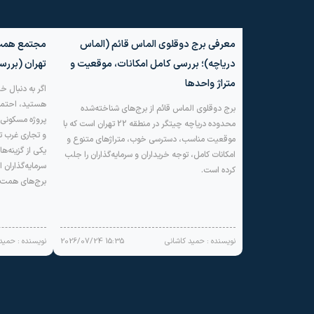
معرفی برج دوقلوی الماس قائم (الماس
دریاچه)؛ بررسی کامل امکانات، موقعیت و
تهران (بررس
متراژ واحدها
برج دوقلوی الماس قائم از برج‌های شناخته‌شده
پروژه مسکونی 
محدوده دریاچه چیتگر در منطقه 22 تهران است که با
و تجاری غرب ته
موقعیت مناسب، دسترسی خوب، متراژهای متنوع و
یکی از گزینه‌ها
امکانات کامل، توجه خریداران و سرمایه‌گذاران را جلب
سرمایه‌گذاران ا
کرده است.
برج‌های همت ۲ […]
نویسنده : حمید کاشانی
15:35 2026/07/24
نویسنده : حمید